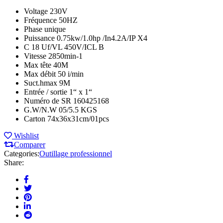
Voltage 230V
Fréquence 50HZ
Phase unique
Puissance 0.75kw/1.0hp /In4.2A/IP X4
C 18 Uf/VL 450V/ICL B
Vitesse 2850min-1
Max tête 40M
Max débit 50 i/min
Suct.hmax 9M
Entrée / sortie 1“ x 1“
Numéro de SR 160425168
G.W/N.W 05/5.5 KGS
Carton 74x36x31cm/01pcs
Wishlist
Comparer
Categories:
Outillage professionnel
Share: