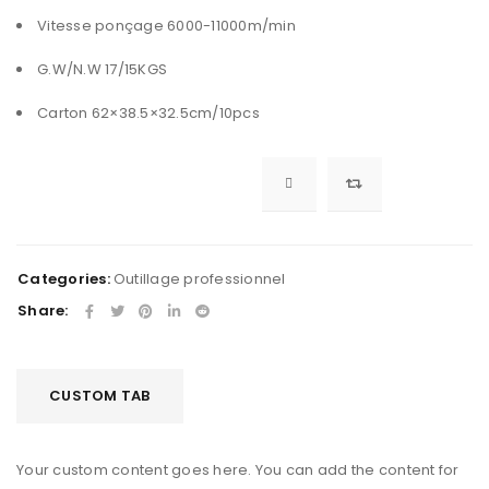
Vitesse ponçage 6000-11000m/min
G.W/N.W 17/15KGS
Carton 62×38.5×32.5cm/10pcs
Categories:
Outillage professionnel
Share:
CUSTOM TAB
Your custom content goes here. You can add the content for