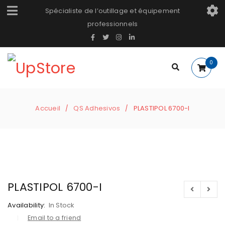
Spécialiste de l’outillage et équipement
professionnels
0
Accueil
QS Adhesivos
PLASTIPOL 6700-I
/
/
PLASTIPOL 6700-I
Availability:
In Stock
Email to a friend