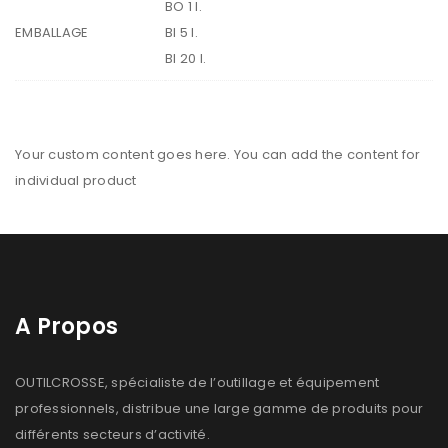
BO 1 l.
EMBALLAGE
BI 5 l.
BI 20 l.
Your custom content goes here. You can add the content for
individual product
A Propos
OUTILCROSSE, spécialiste de l’outillage et équipement
professionnels, distribue une large gamme de produits pour
différents secteurs d’activité.