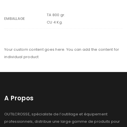
TA 800 gr.
EMBALLAGE
CU 4 Kg.
Your custom content goes here. You can add the content for
individual product
A Propos
OUTILCROSSE, spécialiste de l’outillage et équipement
professionnels, distribue une large gamme de produits pour