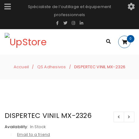
Spécialiste de l’outillage et équipement
professionnels
0
Accueil
QS Adhesivos
DISPERTEC VINIL MX-2326
/
/
DISPERTEC VINIL MX-2326
Availability:
In Stock
Email to a friend