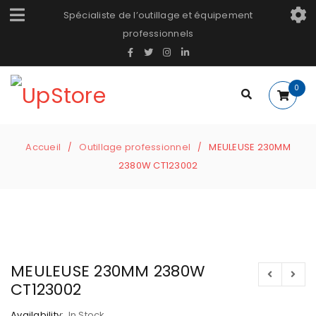
Spécialiste de l’outillage et équipement
professionnels
0
Accueil
Outillage professionnel
MEULEUSE 230MM
/
/
2380W CT123002
MEULEUSE 230MM 2380W
CT123002
Availability:
In Stock