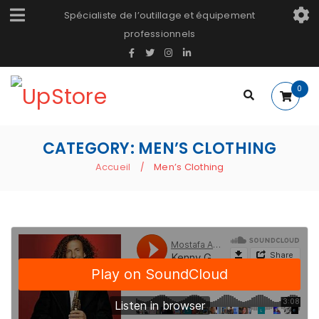
Spécialiste de l’outillage et équipement
professionnels
0
CATEGORY: MEN’S CLOTHING
Accueil
Men’s Clothing
/